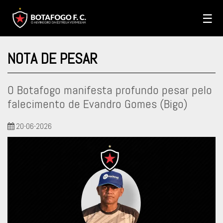
☰
NOTA DE PESAR
O Botafogo manifesta profundo pesar pelo
falecimento de Evandro Gomes (Bigo)
20-06-2026