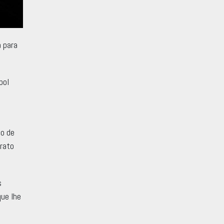
 para
bol
o de
trato
s
que lhe