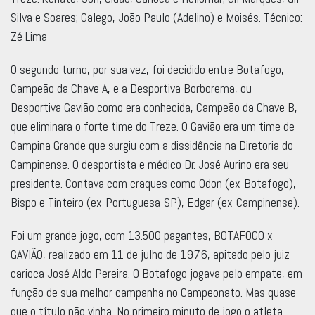
Silva e Soares; Galego, João Paulo (Adelino) e Moisés. Técnico:
Zé Lima
O segundo turno, por sua vez, foi decidido entre Botafogo,
Campeão da Chave A, e a Desportiva Borborema, ou
Desportiva Gavião como era conhecida, Campeão da Chave B,
que eliminara o forte time do Treze. O Gavião era um time de
Campina Grande que surgiu com a dissidência na Diretoria do
Campinense. O desportista e médico Dr. José Aurino era seu
presidente. Contava com craques como Odon (ex-Botafogo),
Bispo e Tinteiro (ex-Portuguesa-SP), Edgar (ex-Campinense).
Foi um grande jogo, com 13.500 pagantes, BOTAFOGO x
GAVIÃO, realizado em 11 de julho de 1976, apitado pelo juiz
carioca José Aldo Pereira. O Botafogo jogava pelo empate, em
função de sua melhor campanha no Campeonato. Mas quase
que o título não vinha. No primeiro minuto de jogo o atleta