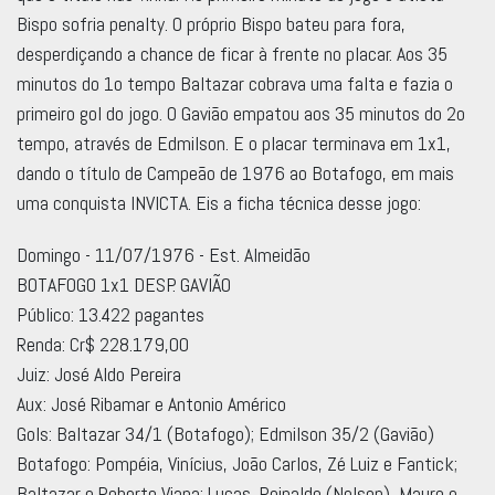
Bispo sofria penalty. O próprio Bispo bateu para fora,
desperdiçando a chance de ficar à frente no placar. Aos 35
minutos do 1o tempo Baltazar cobrava uma falta e fazia o
primeiro gol do jogo. O Gavião empatou aos 35 minutos do 2o
tempo, através de Edmilson. E o placar terminava em 1x1,
dando o título de Campeão de 1976 ao Botafogo, em mais
uma conquista INVICTA. Eis a ficha técnica desse jogo:
Domingo - 11/07/1976 - Est. Almeidão
BOTAFOGO 1x1 DESP. GAVIÃO
Público: 13.422 pagantes
Renda: Cr$ 228.179,00
Juiz: José Aldo Pereira
Aux: José Ribamar e Antonio Américo
Gols: Baltazar 34/1 (Botafogo); Edmilson 35/2 (Gavião)
Botafogo: Pompéia, Vinícius, João Carlos, Zé Luiz e Fantick;
Baltazar e Roberto Viana; Lucas, Reinaldo (Nelson), Mauro e