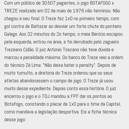
Com um público de 30.507 pagantes, o jogo BOTAFOGO x
TREZE realizado em 02 de maio de 1976 não terminou. Não
chegou a seu final. O Treze fez 1x0 no primeiro tempo, com
gol contra de Baltazar ao desviar um forte chute do ponteiro
Galego. Aos 32 minutos do 2o tempo, o meia Benício escapou
pela esquerda, entrou na área, e foi derrubado pelo zagueiro
Trezeano Cidão. O juiz Antonio Toscano não teve dúvida e
marcou a penalidade máxima. Do banco do Treze veio a ordem
do técnico Zé Lima: "Não deixa bater o penalty". Depois de
muito tumulto, a diretoria do Treze ordenou que os seus
atletas abandonassem o campo de jogo. O Treze já usou
muito desse expediente. Depois conto essa história. O juiz
encerrou o jogo e o TDJ mandou a FPF dar os pontos ao
Botafogo, constando o placar de 1x0 para o time da Capital,
como mandava a legislação desportiva. Eis a ficha técnica
desse jogo: