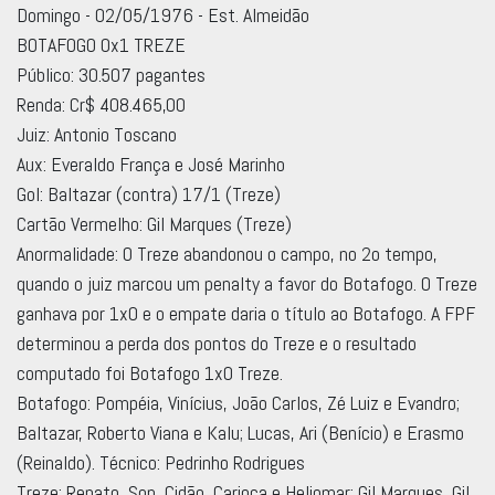
Domingo - 02/05/1976 - Est. Almeidão
BOTAFOGO 0x1 TREZE
Público: 30.507 pagantes
Renda: Cr$ 408.465,00
Juiz: Antonio Toscano
Aux: Everaldo França e José Marinho
Gol: Baltazar (contra) 17/1 (Treze)
Cartão Vermelho: Gil Marques (Treze)
Anormalidade: O Treze abandonou o campo, no 2o tempo,
quando o juiz marcou um penalty a favor do Botafogo. O Treze
ganhava por 1x0 e o empate daria o título ao Botafogo. A FPF
determinou a perda dos pontos do Treze e o resultado
computado foi Botafogo 1x0 Treze.
Botafogo: Pompéia, Vinícius, João Carlos, Zé Luiz e Evandro;
Baltazar, Roberto Viana e Kalu; Lucas, Ari (Benício) e Erasmo
(Reinaldo). Técnico: Pedrinho Rodrigues
Treze: Renato, Son, Cidão, Carioca e Heliomar; Gil Marques, Gil